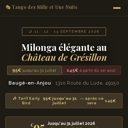
🎭 Tango des Mille et Une Nuits
🌙 11 · 12 · 13 SEPTEMBRE 2026
Milonga élégante au
Château de Grésillon
95€
145€
jusqu'au 31 juillet
à partir du 1er août
Baugé-en-Anjou
· 1310 Route du Lude, 49150
🎶 Tarif Early
95€ jusqu'au 31
— après ce
145€
Bird
juillet
sera
95
Jusqu'au 31 juillet 2026
€