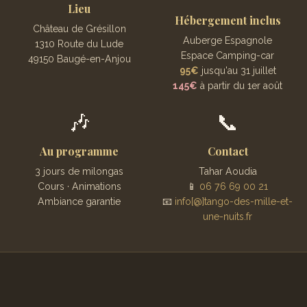
Lieu
Hébergement inclus
Château de Grésillon
Auberge Espagnole
1310 Route du Lude
Espace Camping-car
49150 Baugé-en-Anjou
95€
jusqu'au 31 juillet
145€
à partir du 1er août
🎶
📞
Au programme
Contact
3 jours de milongas
Tahar Aoudia
Cours · Animations
📱
06 76 69 00 21
Ambiance garantie
📧
info[@]tango-des-mille-et-
une-nuits.fr