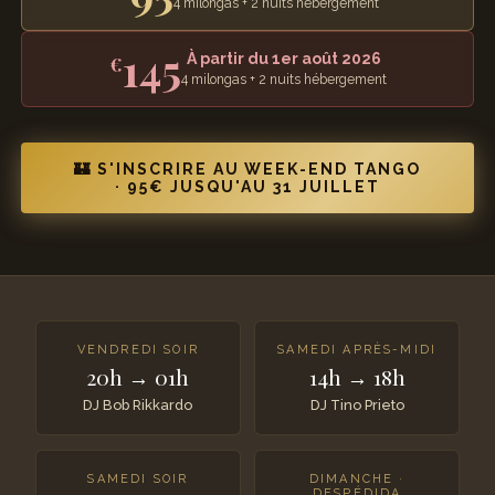
4 milongas + 2 nuits hébergement
145
À partir du 1er août 2026
€
4 milongas + 2 nuits hébergement
🏰 S'INSCRIRE AU WEEK-END TANGO
· 95€ JUSQU'AU 31 JUILLET
VENDREDI SOIR
SAMEDI APRÈS-MIDI
20h → 01h
14h → 18h
DJ Bob Rikkardo
DJ Tino Prieto
SAMEDI SOIR
DIMANCHE ·
DESPÉDIDA